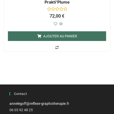
Prakti'Plume
N
72,00
€
o
t
e
0
s
u
AJOUTER AU PANIER
r
5
Contact
annelegoff@reflexe-
graphotherapie.fr
06 03 92 48 25